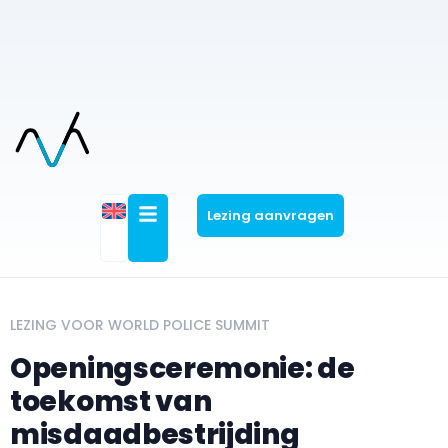
Lezing aanvragen
LEZING VOOR WORLD POLICE SUMMIT
Openingsceremonie: de
toekomst van
misdaadbestrijding