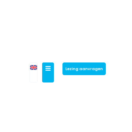
Lezing aanvragen
De toekomst van
retail
De toekomst van retail is ‘extreem digitaal’.