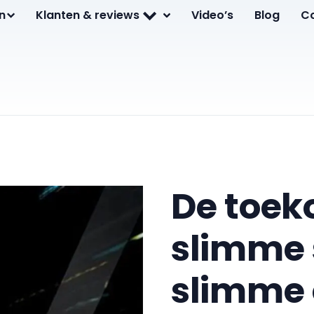
n
Klanten & reviews
Video’s
Blog
C
De toek
slimme 
slimme 